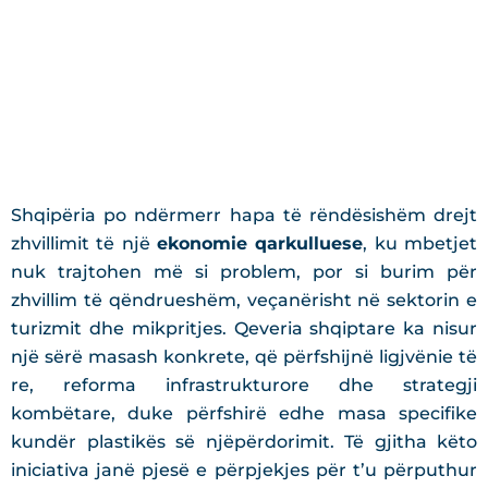
Shqipëria po ndërmerr hapa të rëndësishëm drejt
zhvillimit të një
ekonomie qarkulluese
, ku mbetjet
nuk trajtohen më si problem, por si burim për
zhvillim të qëndrueshëm, veçanërisht në sektorin e
turizmit dhe mikpritjes. Qeveria shqiptare ka nisur
një sërë masash konkrete, që përfshijnë ligjvënie të
re, reforma infrastrukturore dhe strategji
kombëtare, duke përfshirë edhe masa specifike
kundër plastikës së njëpërdorimit. Të gjitha këto
iniciativa janë pjesë e përpjekjes për t’u përputhur