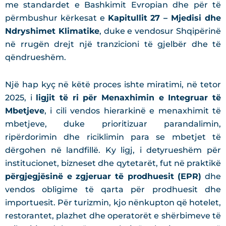
me standardet e Bashkimit Evropian dhe për të
përmbushur kërkesat e
Kapitullit 27 – Mjedisi dhe
Ndryshimet Klimatike
, duke e vendosur Shqipërinë
në rrugën drejt një tranzicioni të gjelbër dhe të
qëndrueshëm.
Një hap kyç në këtë proces ishte miratimi, në tetor
2025, i
ligjit të ri për Menaxhimin e Integruar të
Mbetjeve
, i cili vendos hierarkinë e menaxhimit të
mbetjeve, duke prioritizuar parandalimin,
ripërdorimin dhe riciklimin para se mbetjet të
dërgohen në landfillë. Ky ligj, i detyrueshëm për
institucionet, bizneset dhe qytetarët, fut në praktikë
përgjegjësinë e zgjeruar të prodhuesit (EPR)
dhe
vendos obligime të qarta për prodhuesit dhe
importuesit. Për turizmin, kjo nënkupton që hotelet,
restorantet, plazhet dhe operatorët e shërbimeve të