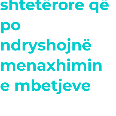
shtetërore që
po
ndryshojnë
menaxhimin
e mbetjeve