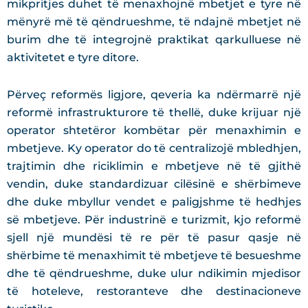
mikpritjes duhet të menaxhojnë mbetjet e tyre në
mënyrë më të qëndrueshme, të ndajnë mbetjet në
burim dhe të integrojnë praktikat qarkulluese në
aktivitetet e tyre ditore.
Përveç reformës ligjore, qeveria ka ndërmarrë një
reformë infrastrukturore të thellë, duke krijuar një
operator shtetëror kombëtar për menaxhimin e
mbetjeve. Ky operator do të centralizojë mbledhjen,
trajtimin dhe riciklimin e mbetjeve në të gjithë
vendin, duke standardizuar cilësinë e shërbimeve
dhe duke mbyllur vendet e paligjshme të hedhjes
së mbetjeve. Për industrinë e turizmit, kjo reformë
sjell një mundësi të re për të pasur qasje në
shërbime të menaxhimit të mbetjeve të besueshme
dhe të qëndrueshme, duke ulur ndikimin mjedisor
të hoteleve, restoranteve dhe destinacioneve