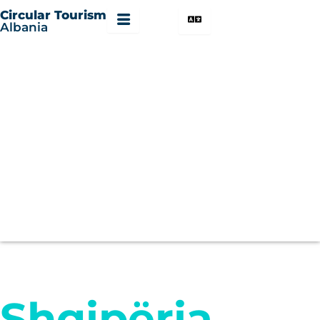
Skip
Circular Tourism
to
Albania
content
Shqipëria