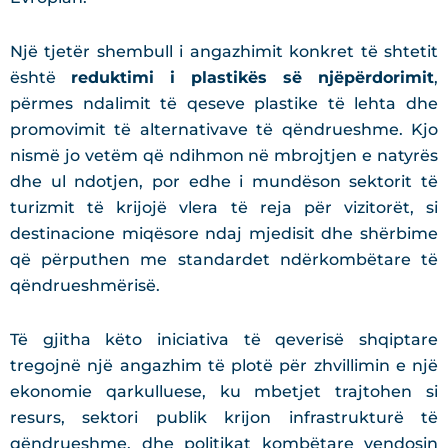
Një tjetër shembull i angazhimit konkret të shtetit
është
reduktimi i plastikës së njëpërdorimit
,
përmes ndalimit të qeseve plastike të lehta dhe
promovimit të alternativave të qëndrueshme. Kjo
nismë jo vetëm që ndihmon në mbrojtjen e natyrës
dhe ul ndotjen, por edhe i mundëson sektorit të
turizmit të krijojë vlera të reja për vizitorët, si
destinacione miqësore ndaj mjedisit dhe shërbime
që përputhen me standardet ndërkombëtare të
qëndrueshmërisë.
Të gjitha këto iniciativa të qeverisë shqiptare
tregojnë një angazhim të plotë për zhvillimin e një
ekonomie qarkulluese, ku mbetjet trajtohen si
resurs, sektori publik krijon infrastrukturë të
qëndrueshme, dhe politikat kombëtare vendosin