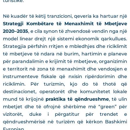
turistike.
Në kuadër të këtij tranzicioni, qeveria ka hartuar një
Strategji Kombëtare të Menaxhimit të Mbetjeve
2020–2035
, e cila synon të zhvendosë vendin nga një
model linear drejt një sistemi ekonomik qarkullues.
Strategjia përfshin rritjen e mbledhjes dhe riciklimit
të mbetjeve të ndara në burim, hartimin e planeve
për parandalimin e krijimit të mbetjeve, organizimin
e territorit në zona të menaxhimit dhe vendosjen e
instrumenteve fiskale që nxisin ripërdorimin dhe
riciklimin. Për turizmin, kjo do të thotë që
destinacionet, operatorët dhe komunitetet lokale
mund të krijojnë
praktika të qëndrueshme
, të ulin
mbetjet dhe të ofrojnë shërbime më “green” për
vizitorët, duke i përgatitur për trendet e
qëndrueshmërisë në turizëm që kërkon Bashkimi
Evropian.